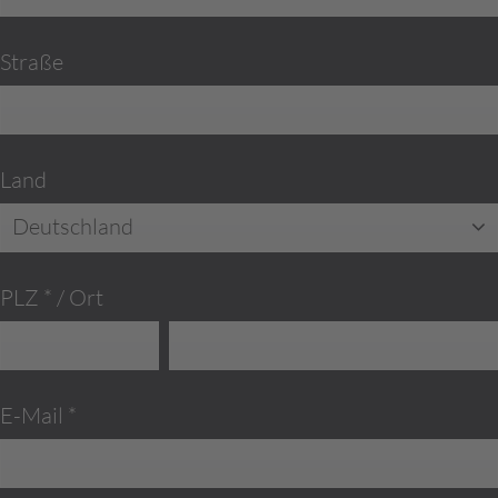
Straße
Land
Deutschland
PLZ *
/
Ort
E-Mail *